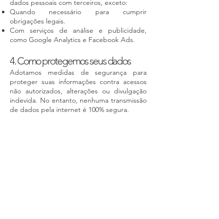
dados pessoais com terceiros, exceto:
Quando necessário para cumprir
obrigações legais.
Com serviços de análise e publicidade,
como Google Analytics e Facebook Ads.
4. Como protegemos seus dados
Adotamos medidas de segurança para
proteger suas informações contra acessos
não autorizados, alterações ou divulgação
indevida. No entanto, nenhuma transmissão
de dados pela internet é 100% segura.
5. Direitos do usuário
Você tem o direito de:
Acessar, corrigir ou excluir seus dados
pessoais.
Revogar o consentimento para o uso de
cookies e rastreamento.
Solicitar informações sobre como seus
dados são utilizados.